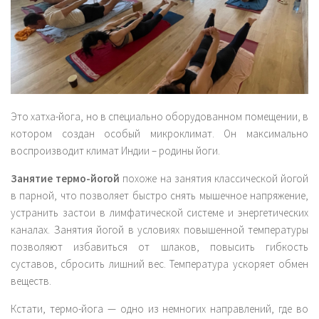
Комплексы
Мантры
Пранаямы
Блог
Еда
Это хатха-йога, но в специально оборудованном помещении, в
котором создан особый микроклимат. Он максимально
Путешествия
воспроизводит климат Индии – родины йоги.
История
Занятие термо-йогой
похоже на занятия классической йогой
Аюрведа
в парной, что позволяет быстро снять мышечное напряжение,
Философия
устранить застои в лимфатической системе и энергетических
каналах. Занятия йогой в условиях повышенной температуры
Йога терапия
позволяют избавиться от шлаков, повысить гибкость
Точка зрения
суставов, сбросить лишний вес. Температура ускоряет обмен
веществ.
Контакты
English
Кстати, термо-йога — одно из немногих направлений, где во