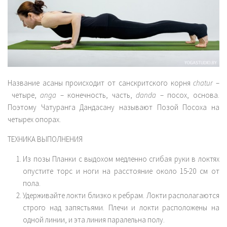
Комплексы
Мантры
Пранаямы
Блог
Еда
Название асаны происходит от санскритского корня
chatur
–
четыре,
anga
– конечность, часть,
danda
– посох, основа.
Путешествия
Поэтому Чатуранга Дандасану называют Позой Посоха на
История
четырех опорах.
Аюрведа
ТЕХНИКА ВЫПОЛНЕНИЯ
Философия
Из позы Планки с выдохом медленно сгибая руки в локтях
Йога терапия
опустите торс и ноги на расстояние около 15-20 см от
Точка зрения
пола.
Удерживайте локти близко к ребрам. Локти располагаются
Контакты
строго над запястьями. Плечи и локти расположены на
English
одной линии, и эта линия паралельна полу.