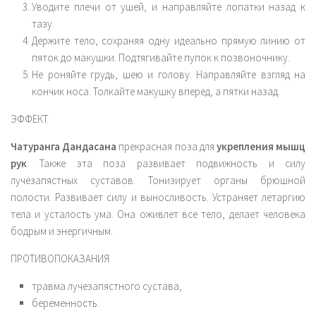
Уводите плечи от ушей, и направляйте лопатки назад к
тазу.
Держите тело, сохраняя одну идеально прямую линию от
пяток до макушки. Подтягивайте пупок к позвоночнику.
Не роняйте грудь, шею и голову. Направляйте взгляд на
кончик носа. Толкайте макушку вперед, а пятки назад.
ЭФФЕКТ
Чатуранга Дандасана
прекрасная поза для
укрепления мышц
рук
. Также эта поза развивает подвижность и силу
лучезапястных суставов. Тонизирует органы брюшной
полости. Развивает силу и выносливость. Устраняет летаргию
тела и усталость ума. Она оживлет все тело, делает человека
бодрым и энергичным.
ПРОТИВОПОКАЗАНИЯ
травма лучезапястного сустава,
беременность.