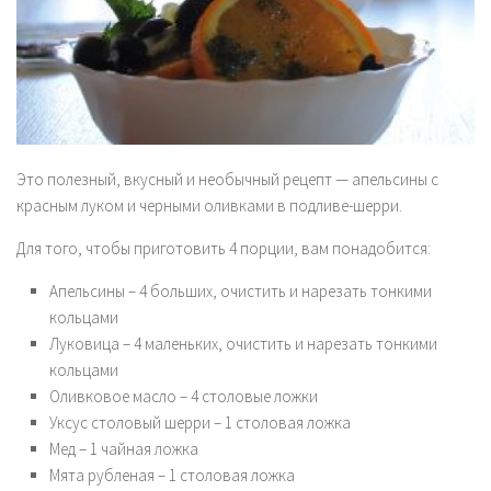
Комплексы
Мантры
Пранаямы
Блог
Еда
Это полезный, вкусный и необычный рецепт — апельсины с
красным луком и черными оливками в подливе-шерри.
Путешествия
Для того, чтобы приготовить 4 порции, вам понадобится:
История
Аюрведа
Апельсины – 4 больших, очистить и нарезать тонкими
кольцами
Философия
Луковица – 4 маленьких, очистить и нарезать тонкими
Йога терапия
кольцами
Точка зрения
Оливковое масло – 4 столовые ложки
Уксус столовый шерри – 1 столовая ложка
Контакты
Мед – 1 чайная ложка
English
Мята рубленая – 1 столовая ложка