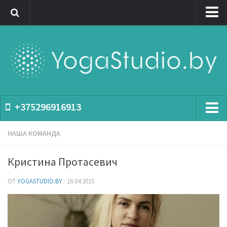
Главная
Территория йоги
О нас
Студия
Семинары
+375296916913
Расписание
Расписание
НАША КОМАНДА
Цены
Семинары
Уровни сложности йога занятий
Кристина Протасевич
Цены
Для начинающих
ОТ
YOGASTUDIO.BY
· 16.04.2015
Видеокурсы
Практика
Для начинающих
Стили
Асаны