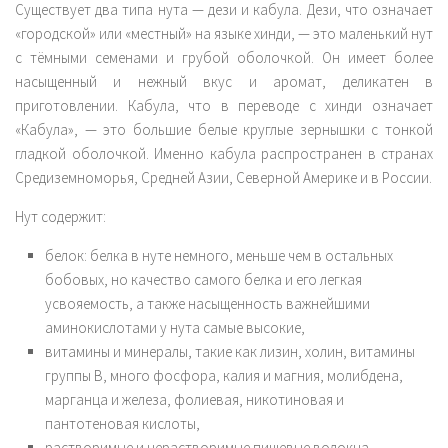
Существует два типа нута — дези и кабула. Дези, что означает
«городской» или «местный» на языке хинди, — это маленький нут
с тёмными семенами и грубой оболочкой. Он имеет более
насыщенный и нежный вкус и аромат, деликатен в
приготовлении. Кабула, что в переводе с хинди означает
«Кабула», — это большие белые круглые зернышки с тонкой
гладкой оболочкой. Именно кабула распространен в странах
Средиземноморья, Средней Азии, Северной Америке и в России.
Нут содержит:
белок: белка в нуте немного, меньше чем в остальных
бобовых, но качество самого белка и его легкая
усвояемость, а также насыщенность важнейшими
аминокислотами у нута самые высокие,
витамины и минералы, такие как лизин, холин, витамины
группы В, много фосфора, калия и магния, молибдена,
марганца и железа, фолиевая, никотиновая и
пантотеновая кислоты,
растворимые и нерастворимые пищевые волокна.