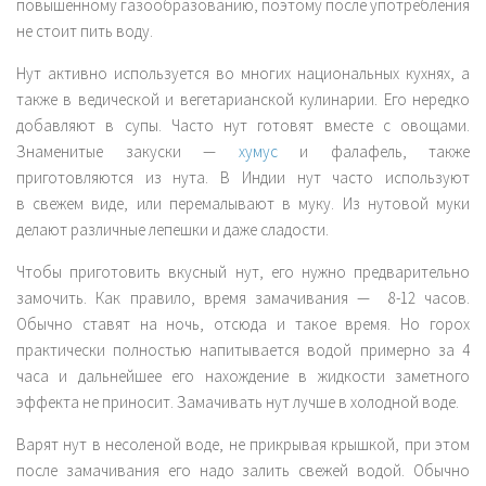
повышенному газообразованию, поэтому после употребления
не стоит пить воду.
Нут активно используется во многих национальных кухнях, а
также в ведической и вегетарианской кулинарии. Его нередко
добавляют в супы. Часто нут готовят вместе с овощами.
Знаменитые закуски —
хумус
и фалафель, также
приготовляются из нута. В Индии нут часто используют
в свежем виде, или перемалывают в муку. Из нутовой муки
делают различные лепешки и даже сладости.
Чтобы приготовить вкусный нут, его нужно предварительно
замочить. Как правило, время замачивания — 8-12 часов.
Обычно ставят на ночь, отсюда и такое время. Но горох
практически полностью напитывается водой примерно за 4
часа и дальнейшее его нахождение в жидкости заметного
эффекта не приносит. Замачивать нут лучше в холодной воде.
Варят нут в несоленой воде, не прикрывая крышкой, при этом
после замачивания его надо залить свежей водой. Обычно