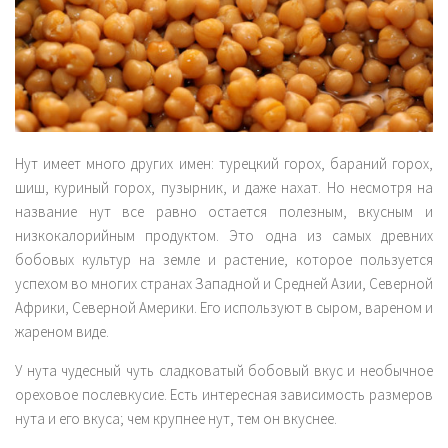
Комплексы
Мантры
Пранаямы
Блог
Еда
Нут имеет много других имен: турецкий горох, бараний горох,
шиш, куриный горох, пузырник, и даже нахат. Но несмотря на
Путешествия
название нут все равно остается полезным, вкусным и
История
низкокалорийным продуктом. Это одна из самых древних
бобовых культур на земле и растение, которое пользуется
Аюрведа
успехом во многих странах Западной и Средней Азии, Cеверной
Философия
Африки, Северной Америки. Его используют в сыром, вареном и
Йога терапия
жареном виде.
Точка зрения
У нута чудесный чуть сладковатый бобовый вкус и необычное
ореховое послевкусие. Есть интересная зависимость размеров
Контакты
нута и его вкуса; чем крупнее нут, тем он вкуснее.
English