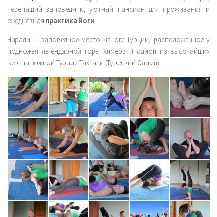
черепаший заповедник, уютный пансион для проживания и
Комплексы
ежедневная
практика йоги
.
Мантры
Чирали — заповедное место на юге Турции, расположенное у
Пранаямы
подножья легендарной горы Химера и одной из высочайших
Блог
вершин южной Турции Тахтали (Турецкий Олимп).
Еда
Путешествия
История
Аюрведа
Философия
Йога терапия
Точка зрения
Контакты
English